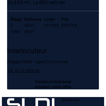
24 à 65 m²., Le RDC est rés
Étage
Surfaces
Loyer
Prix
2
48 m²
277.08 €
3331.25 €
Total
48 m²
Interlocuteur
Philippe VIVIER - Agent Commercial
Tél : 04 37 28 61 56
Ce bien m’intéresse
Imprimer cette offre
Téléphone