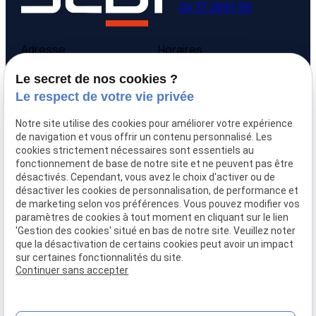
04 37 28 61 56
Adresse
Horaires
9 avenue Victor Hugo
Lundi - Vendredi
Le secret de nos cookies ?
69160 Tassin la Demi-
09:00-12:00,
14:00-
Le respect de votre vie privée
Lune
18:00
Notre site utilise des cookies pour améliorer votre expérience
Accueil
de navigation et vous offrir un contenu personnalisé. Les
cookies strictement nécessaires sont essentiels au
Qui sommes-nous
fonctionnement de base de notre site et ne peuvent pas être
Nos biens
désactivés. Cependant, vous avez le choix d'activer ou de
Prix immobilier
désactiver les cookies de personnalisation, de performance et
Confier mon bien
de marketing selon vos préférences. Vous pouvez modifier vos
paramètres de cookies à tout moment en cliquant sur le lien
Rejoignez-nous
'Gestion des cookies' situé en bas de notre site. Veuillez noter
Contact
que la désactivation de certains cookies peut avoir un impact
sur certaines fonctionnalités du site.
Continuer sans accepter
Mentions légales
Politique de confidentialité
Gestion des cookies
Plan du site