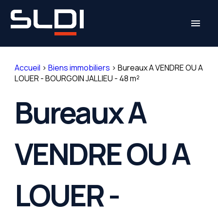
Panneau de gestion des cookies
menu
Accueil
>
Biens immobiliers
>
Bureaux A VENDRE OU A
LOUER - BOURGOIN JALLIEU - 48 m²
Bureaux A
VENDRE OU A
LOUER -