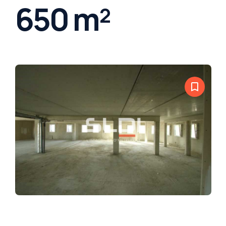
650 m²
bookmark_border