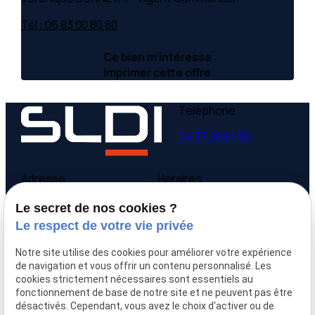
Tél : 06 83 00 80 80
Ce bien m’intéresse
Imprimer cette offre
Téléphone
04 37 28 61 56
Adresse
Horaires
9 avenue Victor Hugo
Lundi - Vendredi
Le secret de nos cookies ?
69160 Tassin la Demi-
09:00-12:00,
14:00-
Le respect de votre vie privée
Lune
18:00
Notre site utilise des cookies pour améliorer votre expérience
Accueil
de navigation et vous offrir un contenu personnalisé. Les
cookies strictement nécessaires sont essentiels au
Qui sommes-nous
fonctionnement de base de notre site et ne peuvent pas être
Nos biens
désactivés. Cependant, vous avez le choix d'activer ou de