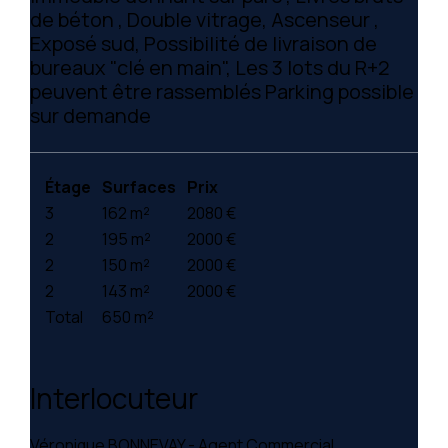
de béton , Double vitrage, Ascenseur ,
Exposé sud, Possibilité de livraison de
bureaux "clé en main", Les 3 lots du R+2
peuvent être rassemblés Parking possible
sur demande
Étage
Surfaces
Prix
3
162 m²
2080 €
2
195 m²
2000 €
2
150 m²
2000 €
2
143 m²
2000 €
Total
650 m²
Interlocuteur
Véronique BONNEVAY - Agent Commercial