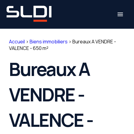
Panneau de gestion des cookies
menu
Accueil
>
Biens immobiliers
>
Bureaux A VENDRE -
VALENCE - 650 m²
Bureaux A
VENDRE -
VALENCE -