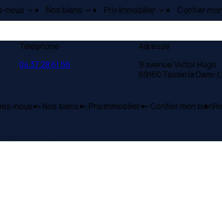
s-nous
Nos biens
Prix immobilier
Confier mon
Téléphone
Adresse
04 37 28 61 56
9 avenue Victor Hugo
69160 Tassin la Demi-
mes-nous
Nos biens
Prix immobilier
Confier mon bien
Re
 légales
Politique de confidentialité
Gestion des cookies
Pl