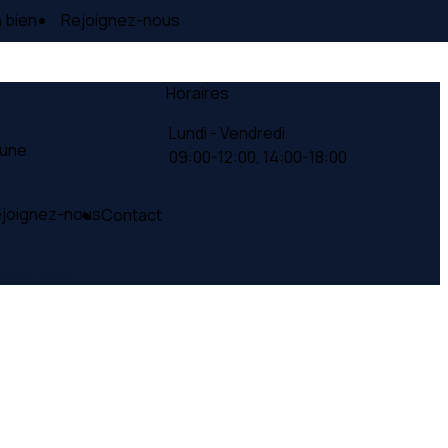
 bien
Rejoignez-nous
Horaires
Lundi - Vendredi
Lune
09:00-12:00,
14:00-18:00
joignez-nous
Contact
an du site