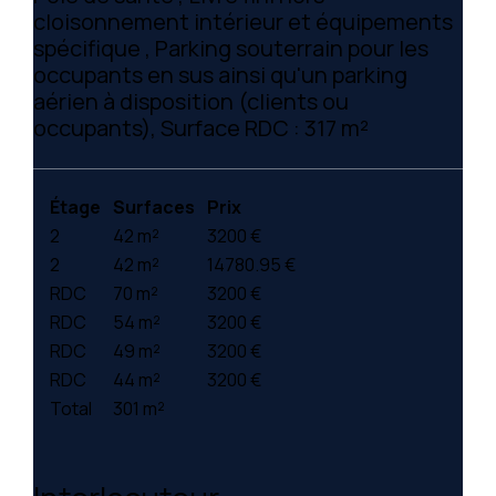
cloisonnement intérieur et équipements
spécifique , Parking souterrain pour les
occupants en sus ainsi qu'un parking
aérien à disposition (clients ou
occupants), Surface RDC : 317 m²
Étage
Surfaces
Prix
2
42 m²
3200 €
2
42 m²
14780.95 €
RDC
70 m²
3200 €
RDC
54 m²
3200 €
RDC
49 m²
3200 €
RDC
44 m²
3200 €
Total
301 m²