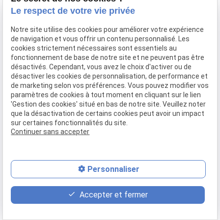
Confier mon bien
Le respect de votre vie privée
Rejoignez-nous
Notre site utilise des cookies pour améliorer votre expérience
Contact
de navigation et vous offrir un contenu personnalisé. Les
cookies strictement nécessaires sont essentiels au
fonctionnement de base de notre site et ne peuvent pas être
Mentions légales
Politique de confidentialité
désactivés. Cependant, vous avez le choix d'activer ou de
désactiver les cookies de personnalisation, de performance et
Gestion des cookies
Plan du site
de marketing selon vos préférences. Vous pouvez modifier vos
paramètres de cookies à tout moment en cliquant sur le lien
'Gestion des cookies' situé en bas de notre site. Veuillez noter
que la désactivation de certains cookies peut avoir un impact
sur certaines fonctionnalités du site.
Continuer sans accepter
Personnaliser
place
contact_page
phone
Accepter et fermer
Plan d'accès
Contact
04 37 28 61 56