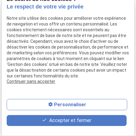
Confier mon bien
Le respect de votre vie privée
Rejoignez-nous
Notre site utilise des cookies pour améliorer votre expérience
Contact
de navigation et vous offrir un contenu personnalisé. Les
cookies strictement nécessaires sont essentiels au
fonctionnement de base de notre site et ne peuvent pas être
Mentions légales
Politique de confidentialité
désactivés. Cependant, vous avez le choix d'activer ou de
désactiver les cookies de personnalisation, de performance et
Gestion des cookies
Plan du site
de marketing selon vos préférences. Vous pouvez modifier vos
paramètres de cookies à tout moment en cliquant sur le lien
'Gestion des cookies' situé en bas de notre site. Veuillez noter
que la désactivation de certains cookies peut avoir un impact
sur certaines fonctionnalités du site.
Continuer sans accepter
Personnaliser
place
contact_page
phone
Accepter et fermer
Plan d'accès
Contact
04 37 28 61 56