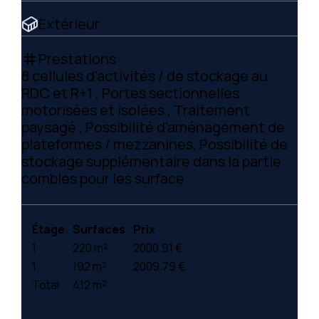
Extérieur
Prestations
tag
8 cellules d'activités / de stockage au
RDC et R+1 , Portes sectionnelles
motorisées et isolées , Traitement
paysagé , Possibilité d'aménagement de
plateformes / mezzanines, Possibilité de
stockage supplémentaire dans la partie
combles pour les surface
Étage
Surfaces
Prix
1
220 m²
2000.91 €
1
192 m²
2009.79 €
Total
412 m²