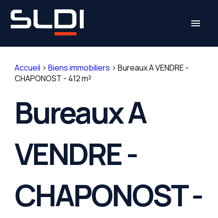
Panneau de gestion des cookies
menu
Accueil
>
Biens immobiliers
>
Bureaux A VENDRE -
CHAPONOST - 412 m²
Bureaux A
VENDRE -
CHAPONOST -