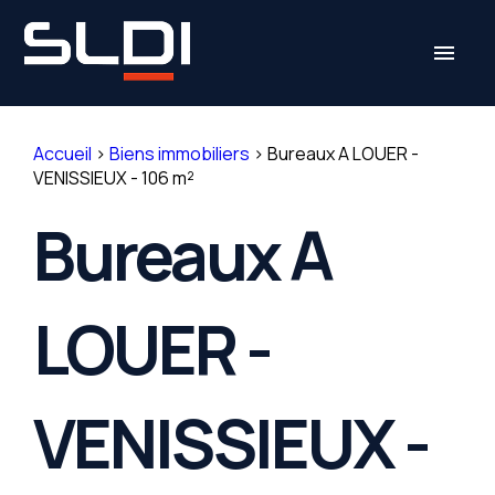
Panneau de gestion des cookies
menu
Accueil
>
Biens immobiliers
>
Bureaux A LOUER -
VENISSIEUX - 106 m²
Bureaux A
LOUER -
VENISSIEUX -