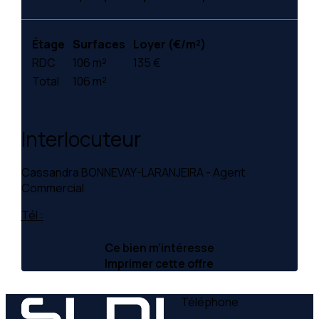
Étage
Surfaces
Loyer (€/m²)
RDC
106 m²
135 €
Total
106 m²
Interlocuteur
Cassandra BONNEVAY-LARANJEIRA - Agent
Commercial
Tél :
Ce bien m’intéresse
Imprimer cette offre
Téléphone