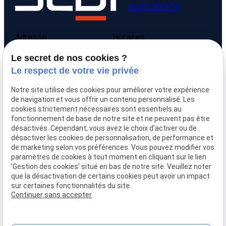
04 37 28 61 56
Adresse
Horaires
9 avenue Victor Hugo
Lundi - Vendredi
Le secret de nos cookies ?
69160 Tassin la Demi-
09:00-12:00,
14:00-
Le respect de votre vie privée
Lune
18:00
Notre site utilise des cookies pour améliorer votre expérience
Accueil
de navigation et vous offrir un contenu personnalisé. Les
cookies strictement nécessaires sont essentiels au
Qui sommes-nous
fonctionnement de base de notre site et ne peuvent pas être
Nos biens
désactivés. Cependant, vous avez le choix d'activer ou de
Prix immobilier
désactiver les cookies de personnalisation, de performance et
Confier mon bien
de marketing selon vos préférences. Vous pouvez modifier vos
paramètres de cookies à tout moment en cliquant sur le lien
Rejoignez-nous
'Gestion des cookies' situé en bas de notre site. Veuillez noter
Contact
que la désactivation de certains cookies peut avoir un impact
sur certaines fonctionnalités du site.
Continuer sans accepter
Mentions légales
Politique de confidentialité
Gestion des cookies
Plan du site