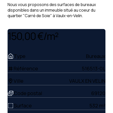
Nous vous proposons des surfaces de bureaux
disponibles dans un immeuble situé au coeur du
quartier "Carré de Soie" à Vaulx-en-Velin.
150,00 €/m²
Type
Bureaux
Référence
516513-0L
tag
Ville
VAULX EN VELIN
location_on
Code postal
69120
Surface
532 m²