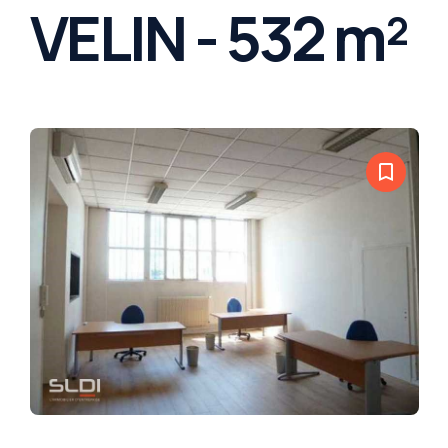
VELIN - 532 m²
bookmark_border