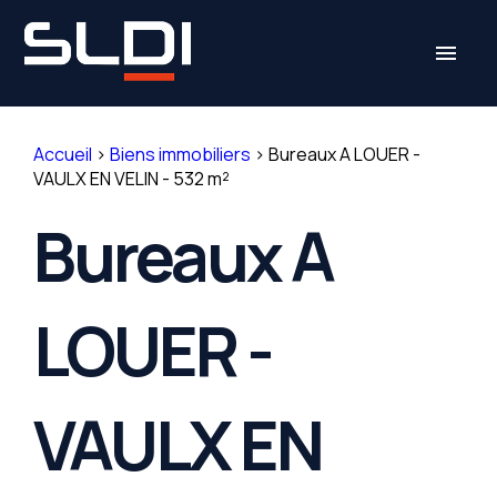
Panneau de gestion des cookies
menu
Accueil
>
Biens immobiliers
>
Bureaux A LOUER -
VAULX EN VELIN - 532 m²
Bureaux A
LOUER -
VAULX EN