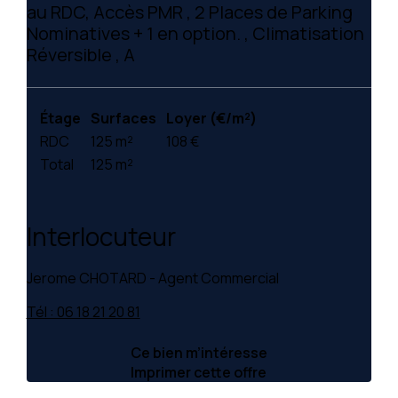
au RDC, Accès PMR , 2 Places de Parking
Nominatives + 1 en option. , Climatisation
Réversible , A
Étage
Surfaces
Loyer (€/m²)
RDC
125 m²
108 €
Total
125 m²
Interlocuteur
Jerome CHOTARD - Agent Commercial
Tél : 06 18 21 20 81
Ce bien m’intéresse
Imprimer cette offre