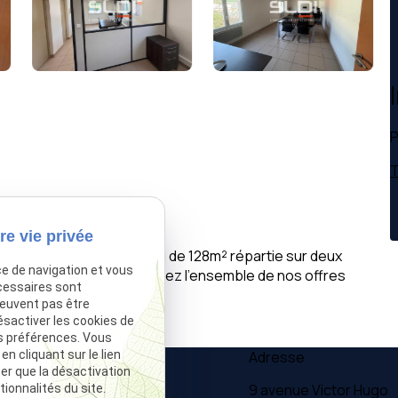
P
T
re vie privée
ureaux d'une surface total de 128m² répartie sur deux
ce de navigation et vous
parking privatives. Découvrez l'ensemble de nos offres
cessaires sont
peuvent pas être
ésactiver les cookies de
s préférences. Vous
Téléphone
Adresse
 cliquant sur le lien
ter que la désactivation
04 37 28 61 56
9 avenue Victor Hugo
ionnalités du site.