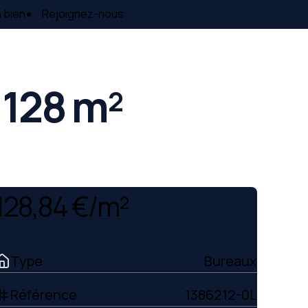
 bien
Rejoignez-nous
 128 m²
128,84 €/m²
Type
Bureaux
Référence
1386212-0L
ag