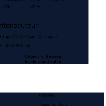
Total
128 m²
Interlocuteur
hilippe VIVIER - Agent Commercial
él : 04 37 28 61 56
Ce bien m’intéresse
Imprimer cette offre
Horaires
Lundi - Vendredi