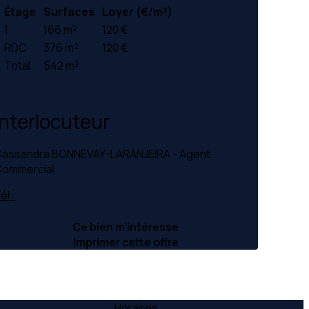
Étage
Surfaces
Loyer (€/m²)
1
166 m²
120 €
RDC
376 m²
120 €
Total
542 m²
Interlocuteur
assandra BONNEVAY-LARANJEIRA - Agent
ommercial
él :
Ce bien m’intéresse
Imprimer cette offre
Horaires