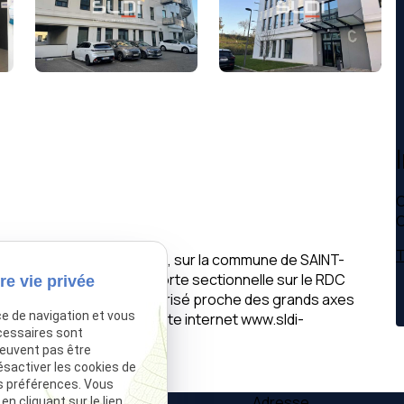
C
C
T
e bureaux de bon standing, sur la commune de SAINT-
ravail. Possibilité d'une porte sectionnelle sur le RDC
re vie privée
ein d' un parc clos et sécurisé proche des grands axes
ce de navigation et vous
de nos offres sur notre site internet www.sldi-
cessaires sont
peuvent pas être
ésactiver les cookies de
s préférences. Vous
Téléphone
Adresse
 cliquant sur le lien