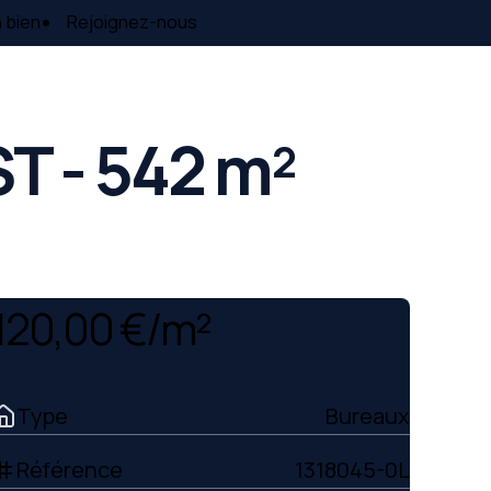
 bien
Rejoignez-nous
T - 542 m²
120,00 €/m²
Type
Bureaux
Référence
1318045-0L
ag