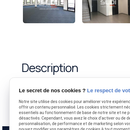
Description
Nous vous proposons à la location des surfaces d
PRIEST, qui vous offriront un bel environnement de t
Le secret de nos cookies ?
Le respect de vot
pour du petit stockage. Ces biens sont situés au s
Notre site utilise des cookies pour améliorer votre expérien
routiers aux portes de Lyon. Découvrez l'ensemble 
offrir un contenu personnalisé. Les cookies strictement né
immobilier.com
essentiels au fonctionnement de base de notre site et ne 
désactivés. Cependant, vous avez le choix d'activer ou de d
personnalisation, de performance et de marketing selon vo
pouvez modifier vos paramètres de cookies à tout moment en