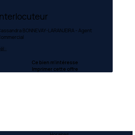
Interlocuteur
assandra BONNEVAY-LARANJEIRA - Agent
ommercial
él :
Ce bien m’intéresse
Imprimer cette offre
Horaires