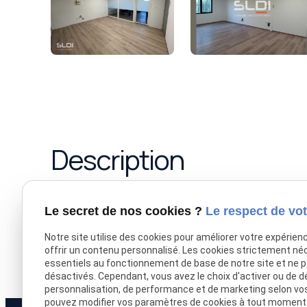
Description
Nous vous proposons des bureaux à la location dans
Le secret de nos cookies ?
Le respect de vot
économiques de Meyzieu, à proximité des grands ax
une salle de réunion, libre accès à l'espace accueil
Notre site utilise des cookies pour améliorer votre expérien
préférentiels (téléphonie illimitée, PC fixe,...), di
offrir un contenu personnalisé. Les cookies strictement né
fois/semaine, équipement adapté pour l'accueil d
essentiels au fonctionnement de base de notre site et ne 
désactivés. Cependant, vous avez le choix d'activer ou de d
personnalisation, de performance et de marketing selon vo
pouvez modifier vos paramètres de cookies à tout moment en