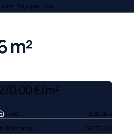
 bien
Rejoignez-nous
6 m²
270,00 €/m²
Type
Bureaux
Référence
593175-0L
ag