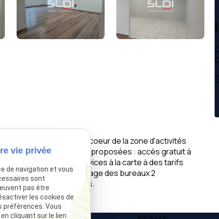
C
C
T
 un centre d'affaires au coeur de la zone d'activités
re vie privée
es routiers. Prestations proposées : accès gratuit à
/espace restauration, services à la carte à des tarifs
ce de navigation et vous
stribution du courrier, nettoyage des bureaux 2
cessaires sont
es personnes handicapées.
peuvent pas être
ésactiver les cookies de
s préférences. Vous
 cliquant sur le lien
Téléphone
Adresse