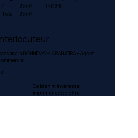
4
85 m²
141.18 €
Total
85 m²
Interlocuteur
assandra BONNEVAY-LARANJEIRA - Agent
ommercial
él :
Ce bien m’intéresse
Imprimer cette offre