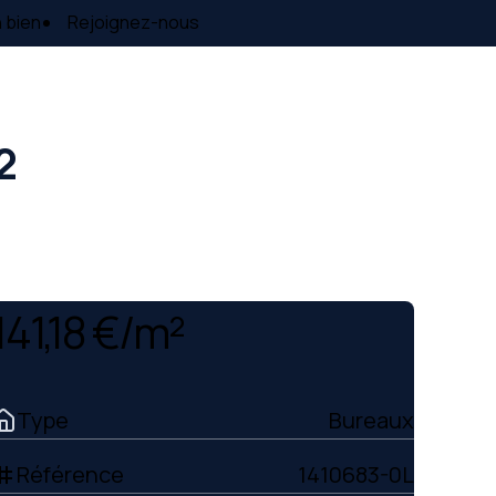
 bien
Rejoignez-nous
²
141,18 €/m²
Type
Bureaux
Référence
1410683-0L
ag