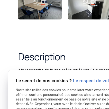
Description
À la recherche de bureaux à louer à Lyon ? Ne che
non divisibles, totalisant 85 m² au 4e étage, idéa
Ces espaces de travail offrent un environnement pr
Le secret de nos cookies ?
Le respect de vot
entreprise. Ne manquez pas cette opportunité unique
Notre site utilise des cookies pour améliorer votre expérien
de la ville. Contactez-nous dès maintenant pour plu
offrir un contenu personnalisé. Les cookies strictement né
Découvrez l'ensemble de nos offres sur notre site 
essentiels au fonctionnement de base de notre site et ne 
désactivés. Cependant, vous avez le choix d'activer ou de d
personnalisation, de performance et de marketing selon vo