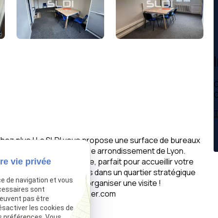
C
C
T
rchez plus ! La SLDI vous propose une surface de bureaux
lement situées au coeur du 3e arrondissement de Lyon.
ofessionnel et dynamique, parfait pour accueillir votre
re vie privée
 d'installer vos activités dans un quartier stratégique
ce de navigation et vous
s d'informations et pour organiser une visite !
cessaires sont
internet www.sldi-immobilier.com
peuvent pas être
ésactiver les cookies de
s préférences. Vous