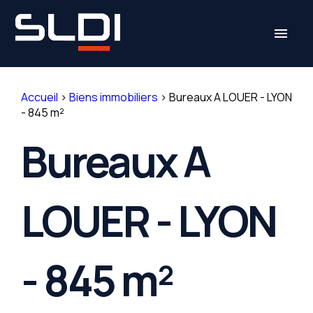
Panneau de gestion des cookies
menu
Accueil
>
Biens immobiliers
>
Bureaux A LOUER - LYON
- 845 m²
Bureaux A
LOUER - LYON
- 845 m²