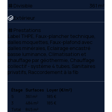
Divisible
361 m²
tag
Extérieur
Prestations
tag
Label THPE, Faux-plancher technique,
dalles moquettes, Faux-plafond avec
dalles minérales, Eclairage encastré
basse luminance, Climatisation et
chauffage par géothermie, Chauffage
collectif - système 4 tubes, Sanitaires
privatifs, Raccordement à la fib
Étage
Surfaces
Loyer (€/m²)
5
361 m²
185 €
3
484 m²
185 €
Total
845 m²