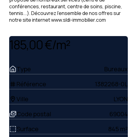
conférences, restaurant, centre de soins, piscine,
tennis...). Découvrez l'ensemble de nos offres sur
notre site internet www.sldi-immobilier.com
185,00 €/m²
Type
Bureaux
Référence
1382268-0L
tag
Ville
LYON
location_on
Code postal
69004
Surface
845 m²