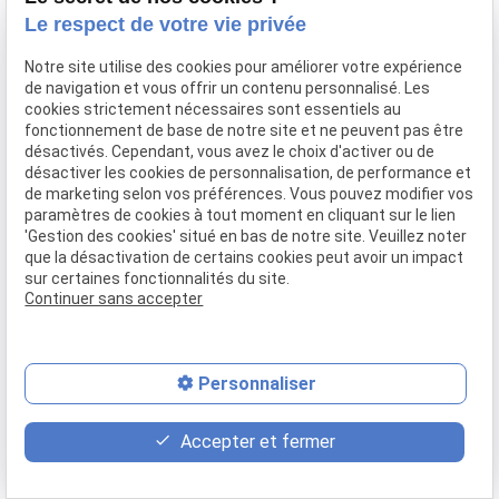
Confier mon bien
Le respect de votre vie privée
Rejoignez-nous
Notre site utilise des cookies pour améliorer votre expérience
Contact
de navigation et vous offrir un contenu personnalisé. Les
cookies strictement nécessaires sont essentiels au
fonctionnement de base de notre site et ne peuvent pas être
Mentions légales
Politique de confidentialité
désactivés. Cependant, vous avez le choix d'activer ou de
désactiver les cookies de personnalisation, de performance et
Gestion des cookies
Plan du site
de marketing selon vos préférences. Vous pouvez modifier vos
paramètres de cookies à tout moment en cliquant sur le lien
'Gestion des cookies' situé en bas de notre site. Veuillez noter
que la désactivation de certains cookies peut avoir un impact
sur certaines fonctionnalités du site.
Continuer sans accepter
Personnaliser
place
contact_page
phone
Accepter et fermer
Plan d'accès
Contact
04 37 28 61 56