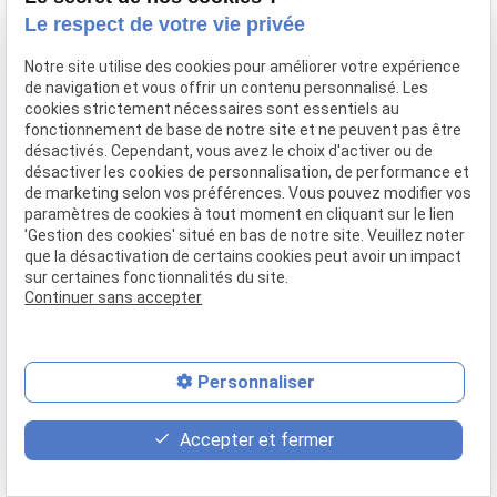
Confier mon bien
Le respect de votre vie privée
Rejoignez-nous
Notre site utilise des cookies pour améliorer votre expérience
Contact
de navigation et vous offrir un contenu personnalisé. Les
cookies strictement nécessaires sont essentiels au
fonctionnement de base de notre site et ne peuvent pas être
Mentions légales
Politique de confidentialité
désactivés. Cependant, vous avez le choix d'activer ou de
désactiver les cookies de personnalisation, de performance et
Gestion des cookies
Plan du site
de marketing selon vos préférences. Vous pouvez modifier vos
paramètres de cookies à tout moment en cliquant sur le lien
'Gestion des cookies' situé en bas de notre site. Veuillez noter
que la désactivation de certains cookies peut avoir un impact
sur certaines fonctionnalités du site.
Continuer sans accepter
Personnaliser
place
contact_page
phone
Accepter et fermer
Plan d'accès
Contact
04 37 28 61 56