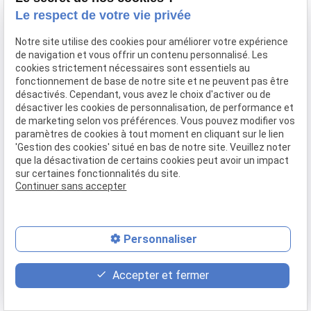
Confier mon bien
Le respect de votre vie privée
Rejoignez-nous
Notre site utilise des cookies pour améliorer votre expérience
Contact
de navigation et vous offrir un contenu personnalisé. Les
cookies strictement nécessaires sont essentiels au
fonctionnement de base de notre site et ne peuvent pas être
Mentions légales
Politique de confidentialité
désactivés. Cependant, vous avez le choix d'activer ou de
désactiver les cookies de personnalisation, de performance et
Gestion des cookies
Plan du site
de marketing selon vos préférences. Vous pouvez modifier vos
paramètres de cookies à tout moment en cliquant sur le lien
'Gestion des cookies' situé en bas de notre site. Veuillez noter
que la désactivation de certains cookies peut avoir un impact
sur certaines fonctionnalités du site.
Continuer sans accepter
Personnaliser
place
contact_page
phone
Accepter et fermer
Plan d'accès
Contact
04 37 28 61 56