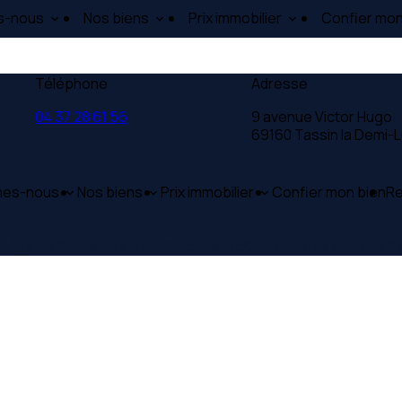
s-nous
Nos biens
Prix immobilier
Confier mon
Téléphone
Adresse
04 37 28 61 56
9 avenue Victor Hugo
69160 Tassin la Demi-
mes-nous
Nos biens
Prix immobilier
Confier mon bien
Re
 légales
Politique de confidentialité
Gestion des cookies
Pl