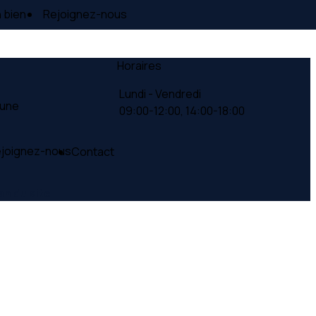
 bien
Rejoignez-nous
Horaires
Lundi - Vendredi
Lune
09:00-12:00,
14:00-18:00
joignez-nous
Contact
an du site