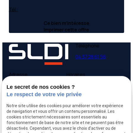
Tél :
Ce bien m’intéresse
Imprimer cette offre
Téléphone
04 37 28 61 56
Adresse
Horaires
9 avenue Victor Hugo
Lundi - Vendredi
Le secret de nos cookies ?
69160 Tassin la Demi-
09:00-12:00,
14:00-
Le respect de votre vie privée
Lune
18:00
Notre site utilise des cookies pour améliorer votre expérience
Accueil
de navigation et vous offrir un contenu personnalisé. Les
cookies strictement nécessaires sont essentiels au
Qui sommes-nous
fonctionnement de base de notre site et ne peuvent pas être
Nos biens
désactivés. Cependant, vous avez le choix d'activer ou de
Prix immobilier