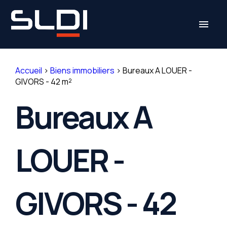
Panneau de gestion des cookies
menu
Accueil
>
Biens immobiliers
>
Bureaux A LOUER -
GIVORS - 42 m²
Bureaux A
LOUER -
GIVORS - 42