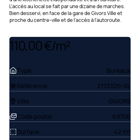
L'accès au local se fait par une dizaine de marches.
Bien desservi, en face de la gare de Givors Ville et
proche du centre-ville et de l'accès à l'autoroute.
110,00 €/m²
Type
Bureaux
Référence
2173326-0L
tag
Ville
GIVORS
location_on
Code postal
69700
Surface
42 m²