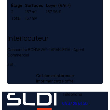
Étage
Surfaces
Loyer (€/m²)
2
157 m²
157.96 €
Total
157 m²
Interlocuteur
Cassandra BONNEVAY-LARANJEIRA - Agent
Commercial
Tél :
Ce bien m’intéresse
Imprimer cette offre
Téléphone
04 37 28 61 56