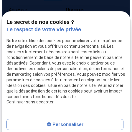
Adresse
Horaires
9 avenue Victor Hugo
Lundi - Vendredi
Le secret de nos cookies ?
69160 Tassin la Demi-
09:00-12:00,
14:00-
Le respect de votre vie privée
Lune
18:00
Notre site utilise des cookies pour améliorer votre expérience
Accueil
de navigation et vous offrir un contenu personnalisé. Les
cookies strictement nécessaires sont essentiels au
Qui sommes-nous
fonctionnement de base de notre site et ne peuvent pas être
Nos biens
désactivés. Cependant, vous avez le choix d'activer ou de
Prix immobilier
désactiver les cookies de personnalisation, de performance et
Confier mon bien
de marketing selon vos préférences. Vous pouvez modifier vos
paramètres de cookies à tout moment en cliquant sur le lien
Rejoignez-nous
'Gestion des cookies' situé en bas de notre site. Veuillez noter
Contact
que la désactivation de certains cookies peut avoir un impact
sur certaines fonctionnalités du site.
Continuer sans accepter
Mentions légales
Politique de confidentialité
Gestion des cookies
Plan du site
Personnaliser