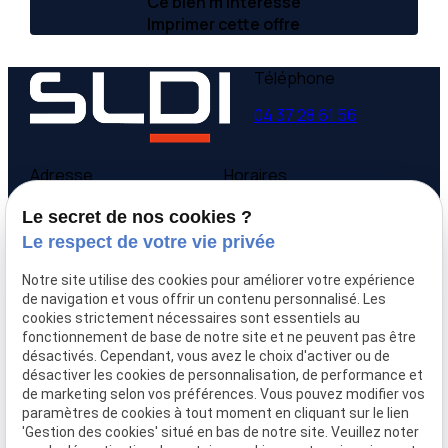
Ce bien m’intéresse
Imprimer cette offre
Téléphone
04 37 28 61 56
Adresse
Horaires
9 avenue Victor Hugo
Lundi - Vendredi
Le secret de nos cookies ?
69160 Tassin la Demi-
09:00-12:00,
14:00-
Le respect de votre vie privée
Lune
18:00
Notre site utilise des cookies pour améliorer votre expérience
Accueil
de navigation et vous offrir un contenu personnalisé. Les
cookies strictement nécessaires sont essentiels au
Qui sommes-nous
fonctionnement de base de notre site et ne peuvent pas être
Nos biens
désactivés. Cependant, vous avez le choix d'activer ou de
Prix immobilier
désactiver les cookies de personnalisation, de performance et
Confier mon bien
de marketing selon vos préférences. Vous pouvez modifier vos
paramètres de cookies à tout moment en cliquant sur le lien
Rejoignez-nous
'Gestion des cookies' situé en bas de notre site. Veuillez noter
Contact