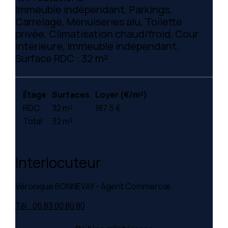
Immeuble indépendant, Parkings,
Carrelage, Menuiseries alu, Toilette
privée, Climatisation chaud/froid, Cour
intérieure, Immeuble indépendant,
Surface RDC : 32 m²
Étage
Surfaces
Loyer (€/m²)
RDC
32 m²
187.5 €
Total
32 m²
Interlocuteur
Véronique BONNEVAY - Agent Commercial
Tél : 06 83 00 80 80