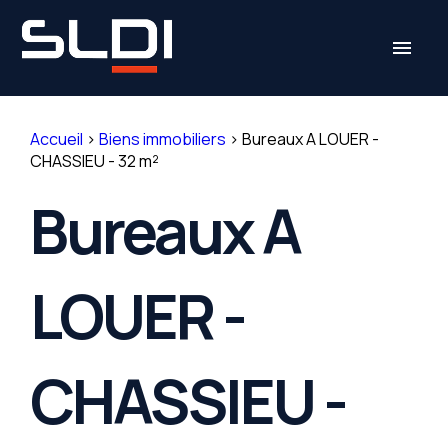
Panneau de gestion des cookies
menu
Accueil
>
Biens immobiliers
>
Bureaux A LOUER -
CHASSIEU - 32 m²
Bureaux A
LOUER -
CHASSIEU -