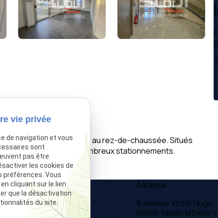
C
C
T
re vie privée
ce de navigation et vous
ouer, en premier étage et au rez-de-chaussée. Situés
cessaires sont
isposent également de nombreux stationnements.
peuvent pas être
ésactiver les cookies de
s préférences. Vous
Téléphone
Adresse
 cliquant sur le lien
ter que la désactivation
04 37 28 61 56
9 avenue Victor Hugo
ionnalités du site.
69160 Tassin la Demi-