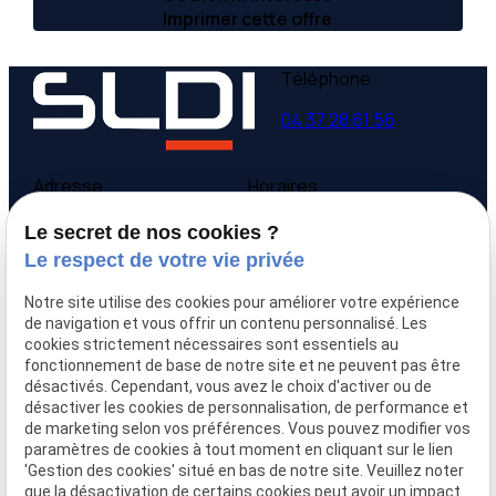
Imprimer cette offre
Téléphone
04 37 28 61 56
Adresse
Horaires
9 avenue Victor Hugo
Lundi - Vendredi
Le secret de nos cookies ?
69160 Tassin la Demi-
09:00-12:00,
14:00-
Le respect de votre vie privée
Lune
18:00
Notre site utilise des cookies pour améliorer votre expérience
Accueil
de navigation et vous offrir un contenu personnalisé. Les
cookies strictement nécessaires sont essentiels au
Qui sommes-nous
fonctionnement de base de notre site et ne peuvent pas être
Nos biens
désactivés. Cependant, vous avez le choix d'activer ou de
Prix immobilier
désactiver les cookies de personnalisation, de performance et
Confier mon bien
de marketing selon vos préférences. Vous pouvez modifier vos
paramètres de cookies à tout moment en cliquant sur le lien
Rejoignez-nous
'Gestion des cookies' situé en bas de notre site. Veuillez noter
Contact
que la désactivation de certains cookies peut avoir un impact