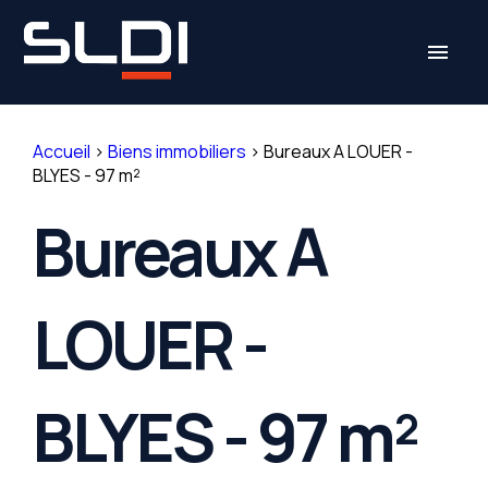
Panneau de gestion des cookies
menu
Accueil
>
Biens immobiliers
>
Bureaux A LOUER -
BLYES - 97 m²
Bureaux A
LOUER -
BLYES - 97 m²