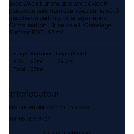
avec 2wc et un meuble avec évier, 8
places de parkings réservées sur le côté
gauche du parking, Eclairage néons ,
Climatisation , Brise soleil , Carrelage ,
Surface RDC : 97 m²
Étage
Surfaces
Loyer (€/m²)
RDC
97 m²
134.02 €
Total
97 m²
Interlocuteur
Mélina FONTAINE - Agent Commercial
Tél : 06 72 39 87 20
Ce bien m’intéresse