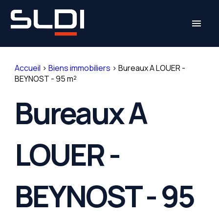
Panneau de gestion des cookies
menu
Accueil
>
Biens immobiliers
>
Bureaux A LOUER -
BEYNOST - 95 m²
Bureaux A
LOUER -
BEYNOST - 95