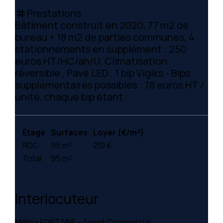
Prestations
tag
Bâtiment construit en 2020, 77 m2 de
bureau + 18 m2 de parties communes, 4
stationnements en supplément : 250
euros HT/HC/an/U, Climatisation
réversible , Pavé LED , 1 bip Vigiks - Bips
supplémentaires possibles : 78 euros HT /
unité, chaque bip étant
Étage
Surfaces
Loyer (€/m²)
RDC
95 m²
210 €
Total
95 m²
Interlocuteur
Mélina FONTAINE - Agent Commercial