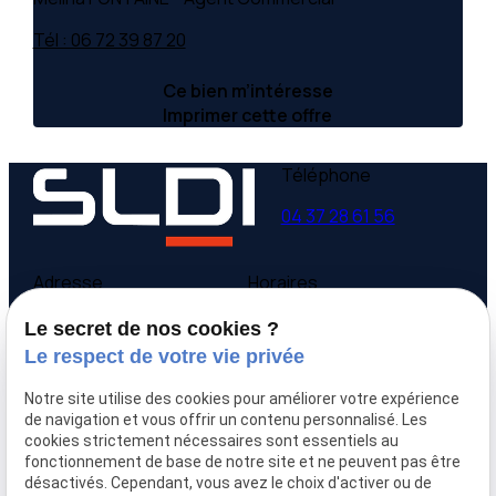
Tél : 06 72 39 87 20
Ce bien m’intéresse
Imprimer cette offre
Téléphone
04 37 28 61 56
Adresse
Horaires
9 avenue Victor Hugo
Lundi - Vendredi
Le secret de nos cookies ?
69160 Tassin la Demi-
09:00-12:00,
14:00-
Le respect de votre vie privée
Lune
18:00
Notre site utilise des cookies pour améliorer votre expérience
Accueil
de navigation et vous offrir un contenu personnalisé. Les
cookies strictement nécessaires sont essentiels au
Qui sommes-nous
fonctionnement de base de notre site et ne peuvent pas être
Nos biens
désactivés. Cependant, vous avez le choix d'activer ou de