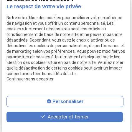
Confier mon bien
Le respect de votre vie privée
Rejoignez-nous
Notre site utilise des cookies pour améliorer votre expérience
Contact
de navigation et vous offrir un contenu personnalisé. Les
cookies strictement nécessaires sont essentiels au
fonctionnement de base de notre site et ne peuvent pas être
Mentions légales
Politique de confidentialité
désactivés. Cependant, vous avez le choix d'activer ou de
désactiver les cookies de personnalisation, de performance et
Gestion des cookies
Plan du site
de marketing selon vos préférences. Vous pouvez modifier vos
paramètres de cookies à tout moment en cliquant sur le lien
'Gestion des cookies' situé en bas de notre site. Veuillez noter
que la désactivation de certains cookies peut avoir un impact
sur certaines fonctionnalités du site.
Continuer sans accepter
Personnaliser
place
contact_page
phone
Accepter et fermer
Plan d'accès
Contact
04 37 28 61 56