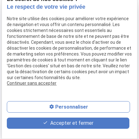
Confier mon bien
Le respect de votre vie privée
Rejoignez-nous
Notre site utilise des cookies pour améliorer votre expérience
Contact
de navigation et vous offrir un contenu personnalisé. Les
cookies strictement nécessaires sont essentiels au
fonctionnement de base de notre site et ne peuvent pas être
Mentions légales
Politique de confidentialité
désactivés. Cependant, vous avez le choix d'activer ou de
désactiver les cookies de personnalisation, de performance et
Gestion des cookies
Plan du site
de marketing selon vos préférences. Vous pouvez modifier vos
paramètres de cookies à tout moment en cliquant sur le lien
'Gestion des cookies' situé en bas de notre site. Veuillez noter
que la désactivation de certains cookies peut avoir un impact
sur certaines fonctionnalités du site.
Continuer sans accepter
Personnaliser
place
contact_page
phone
Accepter et fermer
Plan d'accès
Contact
04 37 28 61 56