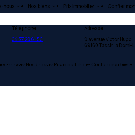
s-nous
Nos biens
Prix immobilier
Confier mon
Téléphone
Adresse
04 37 28 61 56
9 avenue Victor Hugo
69160 Tassin la Demi-
mes-nous
Nos biens
Prix immobilier
Confier mon bien
Re
 légales
Politique de confidentialité
Gestion des cookies
Pl