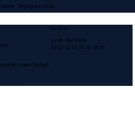
 bien
Rejoignez-nous
Horaires
Lundi - Vendredi
Lune
09:00-12:00,
14:00-18:00
joignez-nous
Contact
an du site