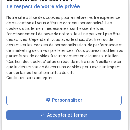
Confier mon bien
Le respect de votre vie privée
Rejoignez-nous
Notre site utilise des cookies pour améliorer votre expérience
Contact
de navigation et vous offrir un contenu personnalisé. Les
cookies strictement nécessaires sont essentiels au
fonctionnement de base de notre site et ne peuvent pas être
Mentions légales
Politique de confidentialité
désactivés. Cependant, vous avez le choix d'activer ou de
désactiver les cookies de personnalisation, de performance et
Gestion des cookies
Plan du site
de marketing selon vos préférences. Vous pouvez modifier vos
paramètres de cookies à tout moment en cliquant sur le lien
'Gestion des cookies' situé en bas de notre site. Veuillez noter
que la désactivation de certains cookies peut avoir un impact
sur certaines fonctionnalités du site.
Continuer sans accepter
Personnaliser
place
contact_page
phone
Accepter et fermer
Plan d'accès
Contact
04 37 28 61 56