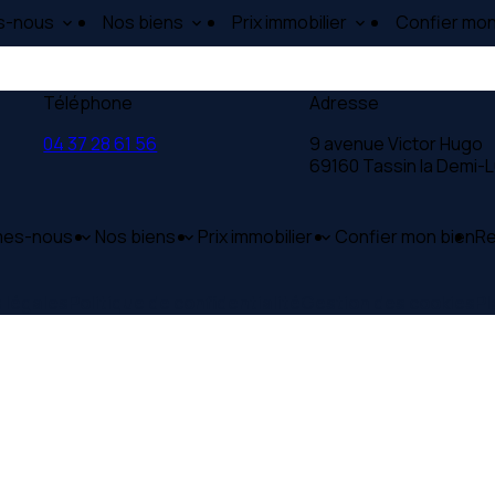
s-nous
Nos biens
Prix immobilier
Confier mon
Téléphone
Adresse
04 37 28 61 56
9 avenue Victor Hugo
69160 Tassin la Demi-
mes-nous
Nos biens
Prix immobilier
Confier mon bien
Re
 légales
Politique de confidentialité
Gestion des cookies
Pl