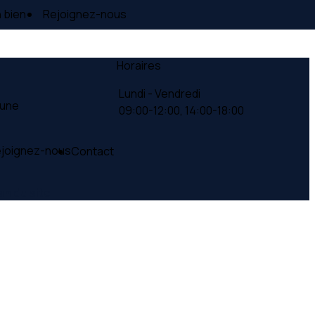
 bien
Rejoignez-nous
Horaires
Lundi - Vendredi
Lune
09:00-12:00,
14:00-18:00
joignez-nous
Contact
an du site