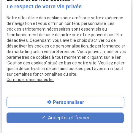
Confier mon bien
Le respect de votre vie privée
Rejoignez-nous
Notre site utilise des cookies pour améliorer votre expérience
Contact
de navigation et vous offrir un contenu personnalisé. Les
cookies strictement nécessaires sont essentiels au
fonctionnement de base de notre site et ne peuvent pas être
Mentions légales
Politique de confidentialité
désactivés. Cependant, vous avez le choix d'activer ou de
désactiver les cookies de personnalisation, de performance et
Gestion des cookies
Plan du site
de marketing selon vos préférences. Vous pouvez modifier vos
paramètres de cookies à tout moment en cliquant sur le lien
'Gestion des cookies' situé en bas de notre site. Veuillez noter
que la désactivation de certains cookies peut avoir un impact
sur certaines fonctionnalités du site.
Continuer sans accepter
Personnaliser
place
contact_page
phone
Accepter et fermer
Plan d'accès
Contact
04 37 28 61 56