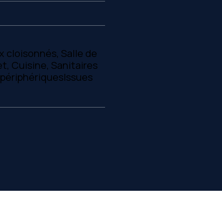
x cloisonnés, Salle de
t, Cuisine, Sanitaires
s périphériquesIssues