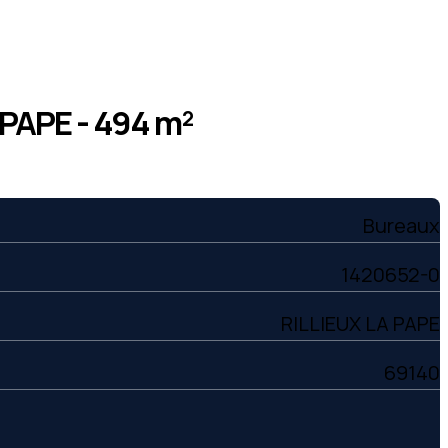
PAPE - 494 m²
Bureaux
1420652-0
RILLIEUX LA PAPE
69140