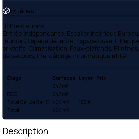
Extérieur
Prestations
tag
Entrée indépendante, Escalier intérieur, Bureau
réunion, Espace détente, Espace ouvert, Parque
privatifs, Climatisation, Faux-plafonds, Plinthe
de secours, Pré-câblage informatique et tél
Étage
Surfaces
Loyer
Prix
1
247 m²
RDC
247 m²
Total Cellule Bat. E
494 m²
185 €
Total
494 m²
Description