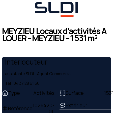
MEYZIEU Locaux d'activités A
LOUER - MEYZIEU - 1 531 m²
Interlocuteur
assistante SLDI
- Agent Commercial
Tél : 04 37 28 61 56
Type
Activités
Surface
153
1028420-
Extérieur
Référence
tag
0L