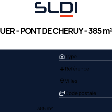
UER - PONT DE CHERUY - 385 m
Type
Référence
tag
Villes
location_on
Code postale
385 m²