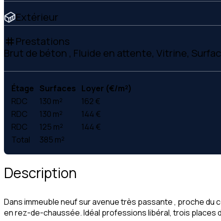
Extérieur
Prestations
tag
Brut de béton , Fluide en attente, Vitrine, Surfa
Étage
Surfaces
Loyer (€/m²)
RDC
130 m²
162 €
RDC
130 m²
144 €
RDC
125 m²
144 €
Total
385 m²
Description
Dans immeuble neuf sur avenue très passante , proche du cen
en rez-de-chaussée. Idéal professions libéral, trois places 