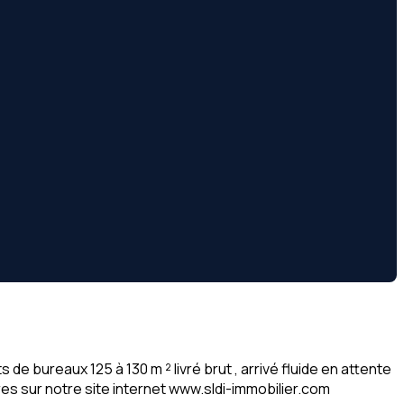
 bureaux 125 à 130 m ² livré brut , arrivé fluide en attente
res sur notre site internet www.sldi-immobilier.com