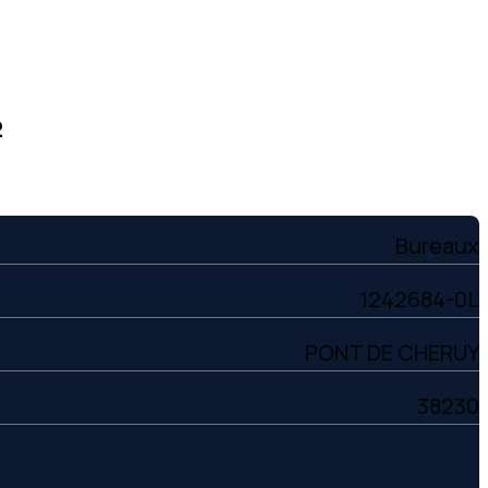
²
Bureaux
1242684-0L
PONT DE CHERUY
38230