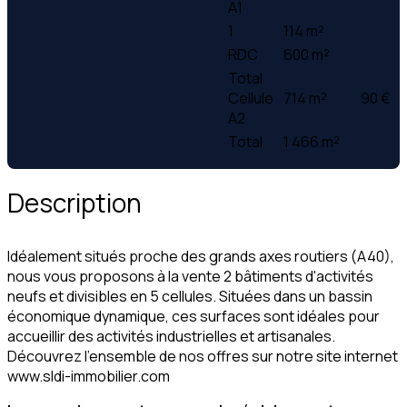
A1
1
114 m²
RDC
600 m²
Total
Cellule
714 m²
90 €
A2
Total
1 466 m²
Description
Idéalement situés proche des grands axes routiers (A40),
nous vous proposons à la vente 2 bâtiments d'activités
neufs et divisibles en 5 cellules. Situées dans un bassin
économique dynamique, ces surfaces sont idéales pour
accueillir des activités industrielles et artisanales.
Découvrez l'ensemble de nos offres sur notre site internet
www.sldi-immobilier.com