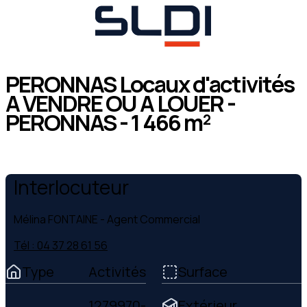
PERONNAS Locaux d'activités
A VENDRE OU A LOUER -
PERONNAS - 1 466 m²
Interlocuteur
Mélina FONTAINE
- Agent Commercial
Tél : 04 37 28 61 56
Type
Activités
Surface
1279970-
Extérieur