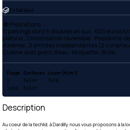
Extérieur
Prestations
tag
11 parkings dont 6 doubles en sus : 650 euros/U/
plafond , Climatisation réversible , Possibilité 
d'alarme , 2 entrées indépendantes (2 compteurs
Cuisine avec point d'eau , Moquette , Brise
Étage
Surfaces
Loyer (€/m²)
2
343 m²
150 €
Total
343 m²
Description
Au coeur de la techlid, à Dardilly, nous vous proposons à l