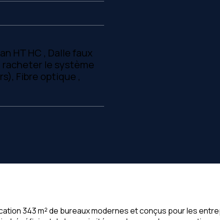
an HT HC , Dalle faux
de racheter le système
), Fibre optique ,
a location 343 m² de bureaux modernes et conçus pour les entr