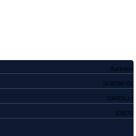
Bureaux
1418196-0L
DARDILLY
69570