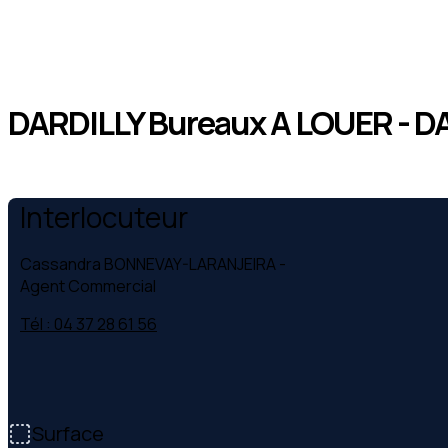
DARDILLY Bureaux A LOUER - DA
Interlocuteur
Cassandra BONNEVAY-LARANJEIRA
-
Agent Commercial
Tél : 04 37 28 61 56
Surface