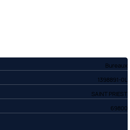
Bureaux
1398891-0L
SAINT PRIEST
69800