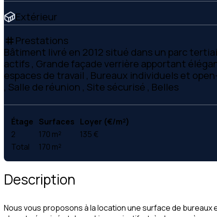
Extérieur
Prestations
tag
Bâtiment livré en 2012 situé dans un parc tertia
actifs , Grande façade verrière apportant éléga
espaces de travail , Bureaux individuels et open
, Salle de réunion , Site sécurisé , Belles
Étage
Surfaces
Loyer (€/m²)
2
170 m²
135 €
Total
170 m²
Description
Nous vous proposons à la location une surface de bureaux e