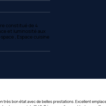
ire constitué de 4
nce et luminosité aux
-space , Espace cuisine
n très bon état avec de belles prestations. Excellent emplac